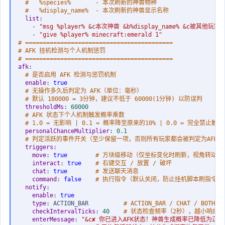
#   %species%       - 本次刷新的神兽物种
#   %display_name%  - 本次刷新的神兽显示名称
list
:
-
"msg %player% &c本次神兽 &b%display_name% &c被其
-
"give %player% minecraft:emerald 1"
# ==========================================
# AFK 挂机检测与个人机制惩罚
# ==========================================
afk
:
# 是否启用 AFK 检测与惩罚机制
enable
:
true
# 无操作多久后判定为 AFK（单位：毫秒）
# 默认 180000 = 3分钟，建议不低于 60000(1分钟) 以防误判
thresholdMs
:
60000
# AFK 状态下个人机制触发概率乘数
# 1.0 = 无影响 | 0.1 = 概率降至原来的10% | 0.0 = 完全禁止触发
personalChanceMultiplier
:
0.1
# 判定活跃的事件开关（至少保留一项，否则所有玩家都会被判定为AFK）
triggers
:
move
:
true        
# 方块级移动（仅坐标变化时刷新，视角转动不
interact
:
true    
# 右键交互 / 放置 / 破坏
chat
:
true        
# 发送聊天消息
command
:
false    
# 执行指令（默认关闭，防止挂机脚本刷指令保
notify
:
enable
:
true
type
:
 ACTION_BAR          
# ACTION_BAR / CHAT / BOTH
checkIntervalTicks
:
40    
# 状态检查频率（2秒），越小响应
enterMessage
:
"&c✘ 你已进入AFK状态！神兽生成概率已降低为正常的 %