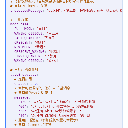
# 顶部保护提示（当玩家尝试捕捉受保护宝可梦时显示）
# 支持 %time% 占位符
protectedMessage
:
"&c这只宝可梦正处于保护状态，还有 %time% 秒才
# 月相汉化
moonPhase
:
FULL_MOON
:
"满月"
WANING_GIBBOUS
:
"亏凸月"
LAST_QUARTER
:
"下弦月"
CRESCENT
:
"残月"
NEW_MOON
:
"新月"
CRESCENT_WAXING
:
"蛾眉月"
FIRST_QUARTER
:
"上弦月"
WAXING_GIBBOUS
:
"盈凸月"
# 自动广播倒计时
autoBroadcast
:
# 是否启用
enable
:
true
# 倒计时触发时间（秒）→ 广播消息
# 支持颜色代码 & 或 §
message
:
"120"
:
"&7[&c!&7] &f神兽将在 2 分钟后刷新！"
"60"
:
"&7[&c!&7] &f神兽将在 1 分钟后刷新！"
"30"
:
"&e还有 &b30 &e秒神兽降临！"
"10"
:
"&e还有 &b10秒 &e后传说宝可梦出现！"
# 通用广播消息（例如随机位置刷新提示）
# 支持 {time} 占位符