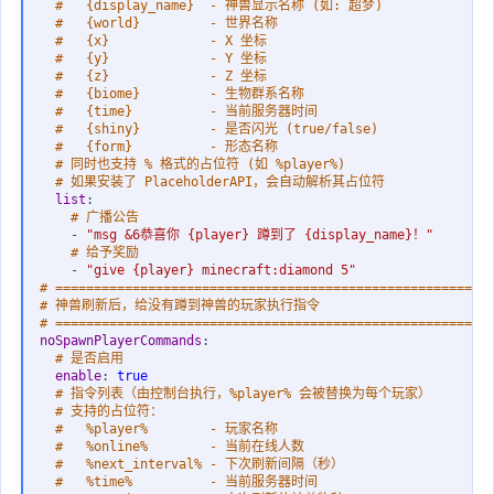
#   {display_name}  - 神兽显示名称 (如: 超梦)
#   {world}         - 世界名称
#   {x}             - X 坐标
#   {y}             - Y 坐标
#   {z}             - Z 坐标
#   {biome}         - 生物群系名称
#   {time}          - 当前服务器时间
#   {shiny}         - 是否闪光 (true/false)
#   {form}          - 形态名称
# 同时也支持 % 格式的占位符 (如 %player%)
# 如果安装了 PlaceholderAPI，会自动解析其占位符
list
:
# 广播公告
-
"msg &6恭喜你 {player} 蹲到了 {display_name}！"
# 给予奖励
-
"give {player} minecraft:diamond 5"
# ========================================================
# 神兽刷新后，给没有蹲到神兽的玩家执行指令
# ========================================================
noSpawnPlayerCommands
:
# 是否启用
enable
:
true
# 指令列表（由控制台执行，%player% 会被替换为每个玩家）
# 支持的占位符：
#   %player%        - 玩家名称
#   %online%        - 当前在线人数
#   %next_interval% - 下次刷新间隔（秒）
#   %time%          - 当前服务器时间