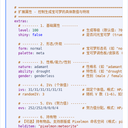
# ======================================================
# 扩展属性 - 控制生成宝可梦的具体数值与特效
# ======================================================
extras
:
# -------- 1. 基础属性 --------
level
:
100                      
# 生成等级 (默认值: 70)
shiny
:
false                    
# 是否闪光宝可梦 (true 为
# -------- 2. 形态/外观 --------
form
:
 normal                    
# 宝可梦形态名 (如 "normal
palette
:
 meta                   
# 宝可梦调色板/皮肤名 (
# -------- 3. 性格/能力/性别 --------
nature
:
 adamant                 
# 性格名 (如 "adamant", 
ability
:
 drought                
# 特性名 (如 "drought", 
gender
:
 genderless              
# 性别 (male / female / 
# -------- 4. IVs (个体值) --------
ivs
:
 31/31/31/31/31/31          
# 固定个体值。格式：HP/攻击
# randomIV: 3                   # 随机 V 数 (1~6
# -------- 5. EVs (努力值) --------
evs
:
 252/252/0/0/0/4            
# 努力值分配。格式：HP/攻
# -------- 6. 持有物 --------
# 【可选】持有物品。支持原版或 Pixelmon 命名空间 (格式: pixelmon
helditem
:
"pixelmon:meteorite"