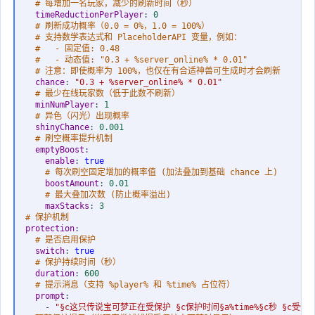
# 每增加一名玩家，减少的刷新时间（秒）
timeReductionPerPlayer
:
0
# 刷新成功概率（0.0 = 0%，1.0 = 100%）
# 支持数学表达式和 PlaceholderAPI 变量，例如：
#   - 固定值: 0.48
#   - 动态值: "0.3 + %server_online% * 0.01"
# 注意：即使概率为 100%，也仅在有合适神兽可生成时才会刷新
chance
:
"0.3 + %server_online% * 0.01"
# 最少在线玩家数（低于此数不刷新）
minNumPlayer
:
1
# 异色（闪光）出现概率
shinyChance
:
0.001
# 刷空概率提升机制
emptyBoost
:
enable
:
true
# 每次刷空固定增加的概率值 (加法叠加到基础 chance 上)
boostAmount
:
0.01
# 最大叠加次数 (防止概率溢出)
maxStacks
:
3
# 保护机制
protection
:
# 是否启用保护
switch
:
true
# 保护持续时间（秒）
duration
:
600
# 提示消息（支持 %player% 和 %time% 占位符）
prompt
:
-
"§c这只传说宝可梦正在受保护 §c保护时间§a%time%§c秒 §c受保护者