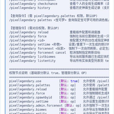
/pixellegendary checkchance       查看个人的全局生成概率 (含A
/pixellegendary history           查看历史神兽生成记录 (支持页码
【查询指令】(需 pixellegendary.palettes 权限，默认OP)

/pixellegendary palettes <宝可梦
>
 查询指定宝可梦可用的调色板/皮肤
【管理指令】(需对应权限，默认OP)

/pixellegendary reload            重载插件配置和调度器

/pixellegendary force             强制在当前位置随机生成一只神兽
/pixellegendary <id
>
              按配置文件的ID生成指定神兽

/pixellegendary settime <秒数
>
    设置/重置下一次生成的倒计时时间
/pixellegendary forcenext <玩家
>
  强制下一次自然刷新，必定生成在指定
/pixellegendary forcenext cancel  取消强制指定刷新目标

/pixellegendary listbiomes        导出当前服务器已生成区块的生物
/pixellegendary listentity        导出所有实体类型列表到 testen
===========================================================
权限节点说明 (基础部分默认 true，管理部分默认 OP)

===========================================================
pixellegendary.use          
[
默认
:
true
]
  允许使用 /pixellege
pixellegendary.palettes     
[
默认
:
 op
]
    允许使用 /palette
pixellegendary.reload       
[
默认
:
 op
]
    允许重载插件配置

pixellegendary.force        
[
默认
:
 op
]
    允许强制随机生成神兽

pixellegendary.spawnbyid    
[
默认
:
 op
]
    允许通过 /pixellege
pixellegendary.settime      
[
默认
:
 op
]
    允许设置生成倒计时

pixellegendary.admin.forcenext 
[
默认
:
 op
]
 允许强制下一次生成给
pixellegendary.biomes       
[
默认
:
 op
]
    允许导出生物群系列表 (l
pixellegendary.entity       
[
默认
:
 op
]
    允许导出实体类型列表 (l