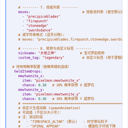
# -------- 7. 技能列表 --------
moves
:
# 技能池列表 (留空默认携
-
"precipiceblades"
-
"firepunch"
-
"stoneedge"
-
"swordsdance"
# 或字符串格式 (逗号分隔):
# moves: "precipiceblades,firepunch,stoneedge,swordsda
# -------- 8. 昵称与自定义标签 --------
nickname
:
"大地之神"
# 宝可梦起昵称
custom_tag
:
"legendary"
# 自定义标签 (用于逻辑判
# 持有物概率配置（按概率随机选择）
heldItemDrops
:
mewtwonite_x
:
item
:
"pixelmon:mewtwonite_x"
chance
:
0.30   
# 30% 概率获得 X 超梦石
mewtwonite_y
:
item
:
"pixelmon:mewtwonite_y"
chance
:
0.30   
# 30% 概率获得 Y 超梦石
# ====================================================
# 自定义生成动画 (spawnAnimation)
# 可选值 (不区分大小写)：
# 注：测试阶段
#   - "TIMESPACE_ALTAR" (默认)   - 时空祭坛粒子
#   - "SPIRAL_APPEAR"            - 螺旋粒子环绕下降