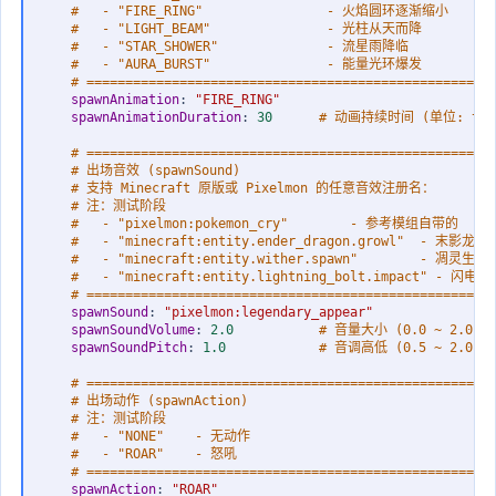
#   - "FIRE_RING"                - 火焰圆环逐渐缩小
#   - "LIGHT_BEAM"               - 光柱从天而降
#   - "STAR_SHOWER"              - 流星雨降临
#   - "AURA_BURST"               - 能量光环爆发
# ====================================================
spawnAnimation
:
"FIRE_RING"
spawnAnimationDuration
:
30      
# 动画持续时间 (单位: tick,
# ====================================================
# 出场音效 (spawnSound)
# 支持 Minecraft 原版或 Pixelmon 的任意音效注册名：
# 注：测试阶段
#   - "pixelmon:pokemon_cry"        - 参考模组自带的
#   - "minecraft:entity.ender_dragon.growl"  - 末影龙怒
#   - "minecraft:entity.wither.spawn"        - 凋灵生
#   - "minecraft:entity.lightning_bolt.impact" - 闪电落
# ====================================================
spawnSound
:
"pixelmon:legendary_appear"
spawnSoundVolume
:
2.0           
# 音量大小 (0.0 ~ 2.0，
spawnSoundPitch
:
1.0            
# 音调高低 (0.5 ~ 2.0，
# ====================================================
# 出场动作 (spawnAction)
# 注：测试阶段
#   - "NONE"    - 无动作
#   - "ROAR"    - 怒吼
# ====================================================
spawnAction
:
"ROAR"