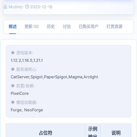
作
创
Mutimc
2025-12-18
者
建
日
期
概述
更新 (5)
历史
讨论
已购买用户
打赏资源
◆ 游戏版本
1.12.2,1.16.5,1.21.1
◆ 服务端核心
CatServer,Spigot,PaperSpigot,Magma,Arclight
◆ 前置/依赖
PixelCore
◆ 模组加载器
Forge
NeoForge
示例
占位符
说明
输出