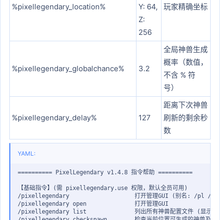
%pixellegendary_location%
Y: 64,
玩家精确坐标
Z:
256
全局神兽生成
概率（数值，
%pixellegendary_globalchance%
3.2
不含 % 符
号）
距离下次神兽
%pixellegendary_delay%
127
刷新的剩余秒
数
YAML:
========== PixelLegendary v1.4.8 指令帮助 ==========

【基础指令】(需 pixellegendary.use 权限，默认全员可用)

/pixellegendary                   打开管理GUI (别名
:
 /pl /plg
/pixellegendary open              打开管理GUI

/pixellegendary list              列出所有神兽配置文件 (显示
/pixellegendary checkspawn        检查当前位置可生成的神兽及其