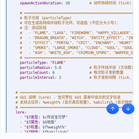
spawnActionDuration
:
20         
# 动作持续时间 (tick)
# ====================================================
# 粒子光效 (particleType)
# 可在生成后持续环绕粒子光环。可选值 (不区分大小写)：
# 注：测试阶段
#   - "FLAME", "LAVA", "FIREWORK", "HAPPY_VILLAGER", "
#   - "DRAGON_BREATH", "WITCH", "ENTITY_EFFECT", "INST
#   - "EFFECT", "PORTAL", "CRIT", "ENCHANT", "HEART", 
#   - "SMOKE", "LARGE_SMOKE", "CLOUD", "SOUL", "SOUL_F
#   - "ASH", "WHITE_ASH", "CRIMSON_SPORE", "WARPED_SPO
# ====================================================
particleType
:
"FLAME"
particleRadius
:
5.0             
# 粒子环绕半径 (方块数)
particleCount
:
6                
# 每次粒子发射数量
particleInterval
:
2             
# 粒子发射间隔 (tick, 20t
# ======================================================
# GUI 说明 (Lore) - 宝可梦在 GUI 菜单中显示的文字信息
# 支持占位符: %weight% (显示真实权重), %ability% (显示特性)
# ======================================================
顶部
底部
lore
:
-
"§7类型
:
 §c传说宝可梦"

-
"§7属性
:
 §6地面"

-
"§7权重
:
 §f%weight%"

-
"§7特性
:
 §f%ability%"
