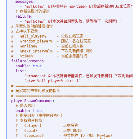
messages
:
-
"&7[&c!&7] &f神兽将在 &b{time} &f秒后刷新随机玩家位置"
# 刷新失败时的提示
Failure
:
-
"&7[&c!&7] &f本次神兽刷新失败，请等待下一次刷新！"
# 刷新失败时的触发指令
# 支持以下变量:
#   %all_player%     - 全服在线玩家
#   %random_player%  - 随机一名在线玩家
#   %online%         - 当前在线人数
#   %next_interval%  - 下次刷新间隔（秒）
#   %time%           - 当前服务器时间
failureCommands
:
enable
:
true
list
:
-
"broadcast &c本次神兽未能降临，已触发补偿机制 下次刷新间隔%nex
-
"give %all_player% dirt 1"
# ========================================================
# 玩家蹲到神兽时触发的指令
# ========================================================
playerSpawnCommands
:
# 是否启用
enable
:
true
# 指令列表（由控制台执行）
# 支持的占位符：
#   {player}        - 玩家名称
#   {uuid}          - 玩家 UUID
#   {species}       - 神兽物种 ID (如: Mewtwo)