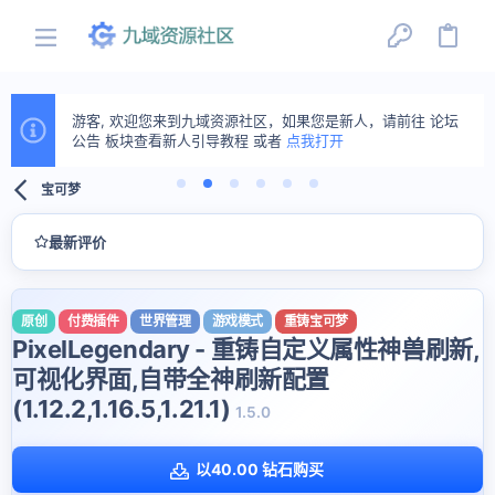
游客, 欢迎您来到九域资源社区，如果您是新人，请前往 论坛
已支持自助资源推荐投送，可在资源“更多选项”中使用金粒投
公告 板块查看新人引导教程 或者
放。
点我打开
宝可梦
最新评价
原创
付费插件
世界管理
游戏模式
重铸宝可梦
PixelLegendary - 重铸自定义属性神兽刷新,
可视化界面,自带全神刷新配置
(1.12.2,1.16.5,1.21.1)
1.5.0
以40.00 钻石购买