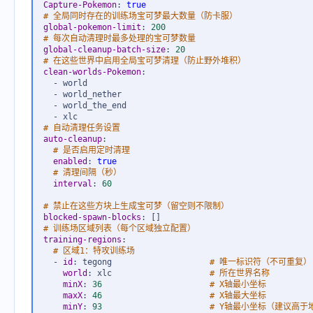
Capture-Pokemon
:
true
# 全局同时存在的训练场宝可梦最大数量（防卡服）
global-pokemon-limit
:
200
# 每次自动清理时最多处理的宝可梦数量
global-cleanup-batch-size
:
20
# 在这些世界中启用全局宝可梦清理（防止野外堆积）
clean-worlds-Pokemon
:
-
 world

-
 world_nether

-
 world_the_end

-
# 自动清理任务设置
auto-cleanup
:
# 是否启用定时清理
enabled
:
true
# 清理间隔（秒）
interval
:
60
# 禁止在这些方块上生成宝可梦（留空则不限制）
blocked-spawn-blocks
:
[
]
# 训练场区域列表（每个区域独立配置）
training-regions
:
# 区域1：特攻训练场
-
id
:
 tegong                    
# 唯一标识符（不可重复）
world
:
 xlc                    
# 所在世界名称
minX
:
36                      
# X轴最小坐标
maxX
:
46                      
# X轴最大坐标
minY
:
93                      
# Y轴最小坐标（建议高于