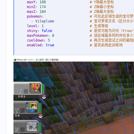
maxY
:
108                     
# Y轴最大坐标
minZ
:
174                     
# Z轴最小坐标
maxZ
:
184                     
# Z轴最大坐标
pokemon
:
# 可在此区域生成的宝可梦
-
 Vileplume                 
# 宝可梦英文名（区分大小写
level
:
1                      
# 生成等级
shiny
:
false                  
# 是否可能为闪光（true/f
maxPokemon
:
8                 
# 该区域最多同时存在多
cooldown
:
5                   
# 两次生成尝试之间的最
enabled
:
true                 
# 是否启用此训练场