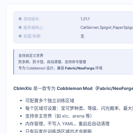
◆ 游戏版本
1.21.1
◆ 服务端核心
CatServer,Spigot,PaperSpig
◆ 前置/依赖
无
支持自定义世界
防多刷、防卡怪、自动清理、支持命令管理
专为 Cobblemon 设计，兼容
Fabric/NeoForge
环境
CblmXlc
是一款专为
Cobblemon Mod（Fabric/NeoForg
可配置多个独立训练区域
每个区域可设置：宝可梦种类、等级、闪光概率、最大
支持非主世界（如 xlc、arena 等）
内存管理，不写入 YAML，重启后自动清理
只有玩家在训练场区域内才会刷新