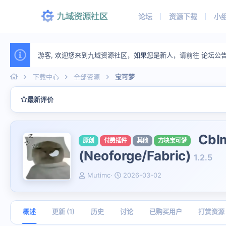
论坛
资源下载
小
游客, 欢迎您来到九域资源社区，如果您是新人，请前往 论坛公
下载中心
全部资源
宝可梦
最新评价
Cb
原创
付费插件
其他
方块宝可梦
(Neoforge/Fabric)
1.2.5
作
创
Mutimc
2026-03-02
者
建
日
期
概述
更新 (1)
历史
讨论
已购买用户
打赏资源