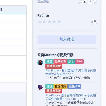
最后更新
2026-07-05
明
Ratings
0
0 星
.
0
0
星
加入讨论
来自Mutimc的更多资源
原创
付费插件
娱乐
RPG
重铸宝可梦
PixelStory - 基于重铸开发的剧情系列相
关插件可配置高(1.16.5)
自己在用的小剧情插件(持续更新中)
原创
金锭付费
前置/API
重铸宝可梦
PixelCore - 基于重铸开发的Pixel系列相
关插件的前置(1.12.2,1.16.5,1.21.1)
功能极其丰富、面向重铸服务器深度定