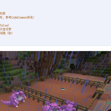
列表
，参考Cobblemon命名）
alse）
少只宝可梦
短间隔（秒）