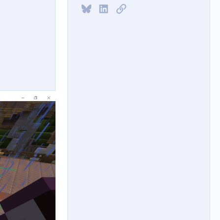
Bluesky
LinkedIn
链接