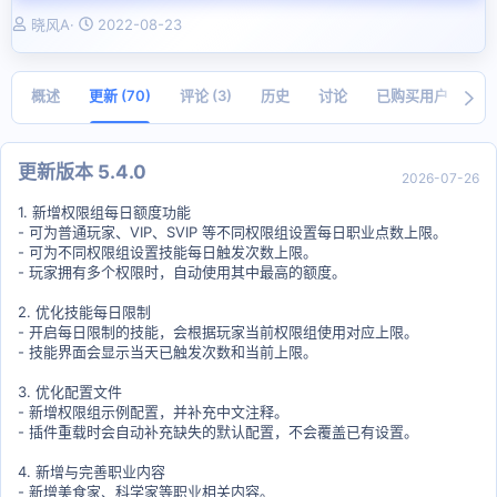
作
创
晓风A
2022-08-23
者
建
日
期
概述
更新 (70)
评论 (3)
历史
讨论
已购买用户
打
更新版本 5.4.0
2026-07-26
1. 新增权限组每日额度功能
- 可为普通玩家、VIP、SVIP 等不同权限组设置每日职业点数上限。
- 可为不同权限组设置技能每日触发次数上限。
- 玩家拥有多个权限时，自动使用其中最高的额度。
2. 优化技能每日限制
- 开启每日限制的技能，会根据玩家当前权限组使用对应上限。
- 技能界面会显示当天已触发次数和当前上限。
3. 优化配置文件
- 新增权限组示例配置，并补充中文注释。
- 插件重载时会自动补充缺失的默认配置，不会覆盖已有设置。
4. 新增与完善职业内容
- 新增美食家、科学家等职业相关内容。