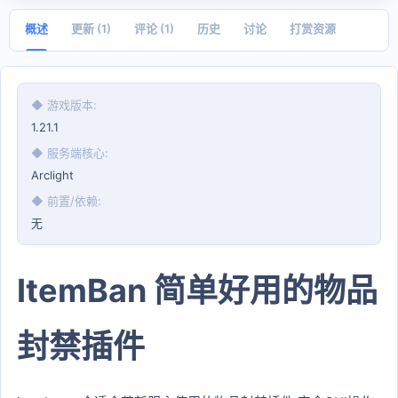
日
期
概述
更新 (1)
评论 (1)
历史
讨论
打赏资源
◆ 游戏版本
1.21.1
◆ 服务端核心
Arclight
◆ 前置/依赖
无
ItemBan 简单好用的物品
封禁插件​