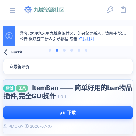
游客, 欢迎您来到九域资源社区，如果您是新人，请前往 论坛
公告 板块查看新人引导教程 或者
点我打开
Bukkit
最新评价
ItemBan —— 简单好用的ban物品
原创
工具
插件,完全GUI操作
1.0.1
下载
作
创
PMCKK
2026-07-07
者
建