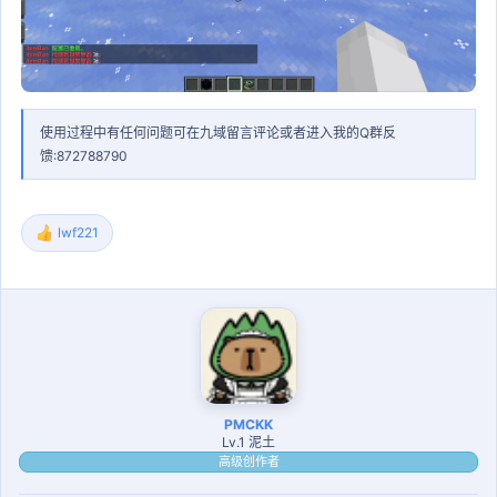
使用过程中有任何问题可在九域留言评论或者进入我的Q群反
馈:872788790
lwf221
反
馈
:
PMCKK
Lv.1 泥土
高级创作者