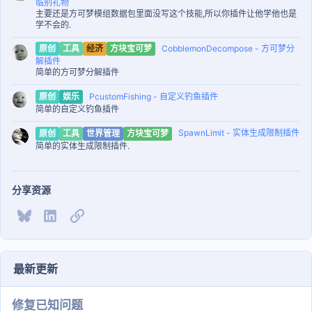
临别礼物
主要还是方可梦模组数据包里面没写这个技能,所以你插件让他学他也是
学不会的.
CobblemonDecompose - 方可梦分
原创
工具
经济
方块宝可梦
解插件
简单的方可梦分解插件
PcustomFishing - 自定义钓鱼插件
原创
娱乐
简单的自定义钓鱼插件
SpawnLimit - 实体生成限制插件
原创
工具
世界管理
方块宝可梦
简单的实体生成限制插件.
分享资源
Bluesky
LinkedIn
链接
最新更新
修复已知问题