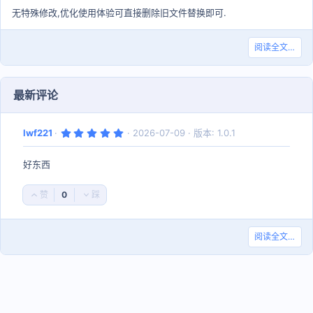
无特殊修改,优化使用体验可直接删除旧文件替换即可.
阅读全文…
最新评论
5
lwf221
2026-07-09
版本: 1.0.1
.
0
0
好东西
星
0
好
否
评
决
票
阅读全文…