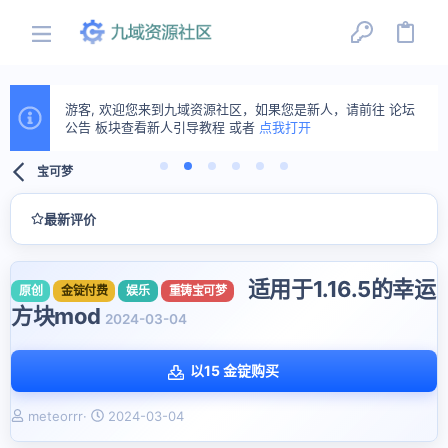
游客, 欢迎您来到九域资源社区，如果您是新人，请前往 论坛
公告 板块查看新人引导教程 或者
点我打开
宝可梦
最新评价
适用于1.16.5的幸运
原创
金锭付费
娱乐
重铸宝可梦
方块mod
2024-03-04
以15 金锭购买
作
创
meteorrr
2024-03-04
者
建