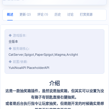
者
建
日
期
概述
更新 (2)
评论 (1)
历史
讨论
打赏资源
◆ 游戏版本
全版本
◆ 服务端核心
CatServer,Spigot,PaperSpigot,Magma,Arclight
◆ 前置/依赖
YukiNoaAPI PlaceholderAPI
介绍
这是一款抽奖箱插件，虽然说是抽奖箱，但其实可以设置为没
有箱子有钥匙直接右键抽奖。
或者是后台执行指令让玩家抽奖，但是刚开发的时候确实是想