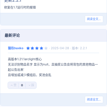
更新2.2.1
修复在1.7运行时的报错
阅读全文…
最新评论
4
猫玖haxko
2025-04-28
版本: 2.2.1
.
0
0
高版本1.21.1arclight核心
星
无法识别物品名字 显示为null，且抽奖公告会将背包的其他物品一
起公告出来‘
且增加或减少模组后，奖池会乱
0
好
否
评
决
票
阅读全文…