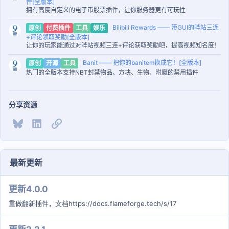
件[全版本]
拥有高度自定义的电子币股票插件，让你服务器更有可玩性
Bilibili Rewards —— 带GUI的哔站三连
原创
付费插件
工具
娱乐
+评论领取奖励[全版本]
让你的玩家能通过对哔站视频三连+评论获取奖励吧，提高视频知名度！
Banit —— 把你的banitem换成它！[全版本]
原创
开源
工具
热门的全版本支持NBT封禁物品、方块、生物、附魔的禁用插件
分享资源
Bluesky
LinkedIn
链接
最新更新
更新4.0.0
重做翻新插件，文档https://docs.flameforge.tech/s/17