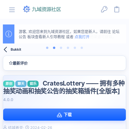
游客, 欢迎您来到九域资源社区，如果您是新人，请前往 论坛
公告 板块查看新人引导教程 或者
点我打开
Bukkit
最新评价
CratesLottery —— 拥有多种
原创
聊天
娱乐
抽奖动画和抽奖公告的抽奖箱插件[全版本]
4.0.0
下载
作
创
结城希亚
2024-02-26