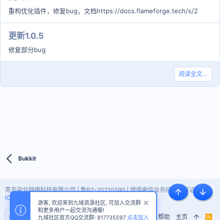
重构优化插件，修复bug，文档https://docs.flameforge.tech/s/2
更新1.0.5
修复部分bug
阅读全文…
Bukkit
青岛柒兮网络科技有限公司 | 鲁B2-20210590 | 增值电信业务经营许可证 |
鲁
顶部
底部
ICP备2021009459号-7
游客, 欢迎来到九域资源社区, 可加入交流群
和更多用户一起交流沟通喔!
隐私政策
帮助
主页
R
九域社区官方QQ交流群: 817735597
点击加入