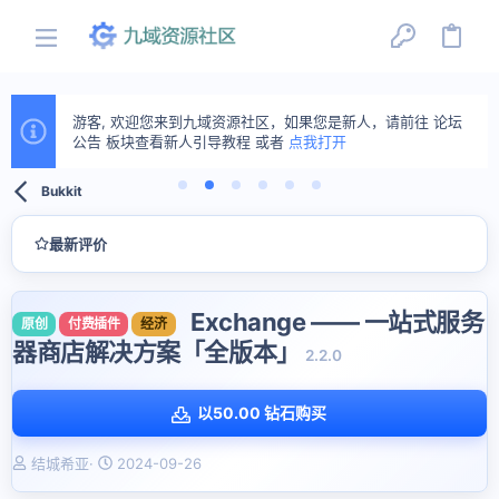
游客, 欢迎您来到九域资源社区，如果您是新人，请前往 论坛
公告 板块查看新人引导教程 或者
点我打开
Bukkit
最新评价
Exchange —— 一站式服务
原创
付费插件
经济
器商店解决方案「全版本」
2.2.0
以50.00 钻石购买
作
创
结城希亚
2024-09-26
者
建