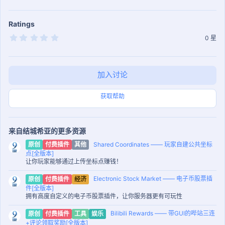
Ratings
0
0 星
.
0
0
星
加入讨论
获取帮助
来自结城希亚的更多资源
Shared Coordinates —— 玩家自建公共坐标
原创
付费插件
其他
点[全版本]
让你玩家能够通过上传坐标点赚钱！
Electronic Stock Market —— 电子币股票插
原创
付费插件
经济
件[全版本]
拥有高度自定义的电子币股票插件，让你服务器更有可玩性
Bilibili Rewards —— 带GUI的哔站三连
原创
付费插件
工具
娱乐
+评论领取奖励[全版本]