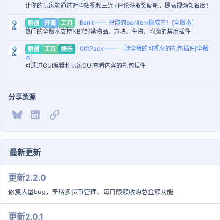
让你的玩家能通过对哔站视频三连+评论获取奖励吧，提高视频知名度！
Banit —— 把你的banitem换成它！[全版本]
原创
开源
工具
热门的全版本支持NBT封禁物品、方块、生物、附魔的禁用插件
GiftPack —— 一款全新的可视化的礼包插件[全版
原创
工具
娱乐
本]
可通过GUI编辑和玩家GUI查看内容的礼包插件
分享资源
Bluesky
LinkedIn
链接
最新更新
更新2.2.0
修复大量bug，新增多货币管理、每日限额收购总金额功能
更新2.0.1