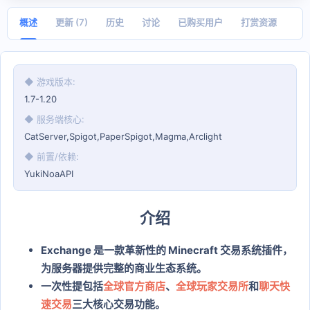
日
期
概述
更新 (7)
历史
讨论
已购买用户
打赏资源
◆ 游戏版本
1.7-1.20
◆ 服务端核心
CatServer,Spigot,PaperSpigot,Magma,Arclight
◆ 前置/依赖
YukiNoaAPI
介绍
Exchange 是一款革新性的 Minecraft 交易系统插件，
为服务器提供完整的商业生态系统。
一次性提包括
全球
官方商店
、
全球
玩家交易所
和
聊天快
速交易
三大核心交易功能。