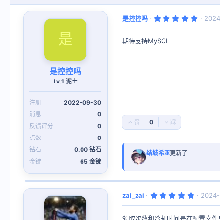
5
是控控吗
2024
.
0
是
0
期待支持MySQL
星
是控控吗
Lv.1 泥土
2022-09-30
0
0
好
否
0
评
决
票
0
钻石
0.00 钻石
结城希亚
更新了
金锭
65 金锭
5
zai_zai
2024-
.
0
0
领取次数和冷却时间是在配置文件