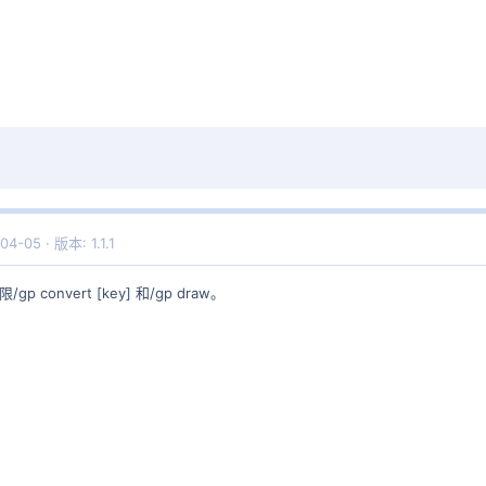
04-05
版本: 1.1.1
onvert [key] 和/gp draw。