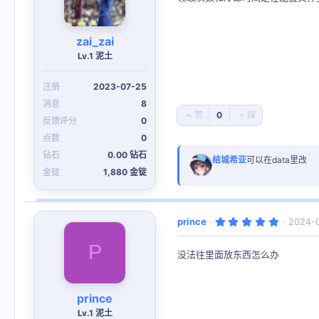
星
zai_zai
Lv.1 泥土
2023-07-25
8
0
好
否
0
评
决
票
0
钻石
0.00 钻石
结城希亚
可以在data里改
金锭
1,880 金锭
5
prince
2024-
.
0
P
0
没法往里面放东西怎么办
星
prince
Lv.1 泥土