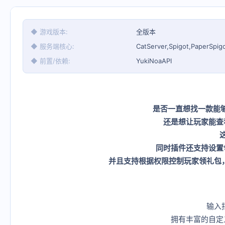
◆ 游戏版本
全版本
◆ 服务端核心
CatServer,Spigot,PaperSpig
◆ 前置/依赖
YukiNoaAPI
是否一直想找一款能够
还是想让玩家能查
同时插件还支持设置
并且支持根据权限控制玩家领礼包，注
输入
拥有丰富的自定