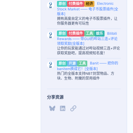
Electronic
原创
付费插件
经济
Stock Market —— 电子币股票插件[全
版本]
拥有高度自定义的电子币股票插件，让
你服务器更有可玩性
Bilibili
原创
付费插件
工具
娱乐
Rewards —— 带GUI的哔站三连+评论
领取奖励[全版本]
让你的玩家能通过对哔站视频三连+评论
获取奖励吧，提高视频知名度！
Banit —— 把你的
原创
开源
工具
banitem换成它！[全版本]
热门的全版本支持NBT封禁物品、方
块、生物、附魔的禁用插件
分享资源
Bluesky
LinkedIn
链接