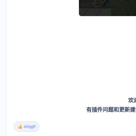
欢
有插件问题和更新建
dsfggff
反
馈