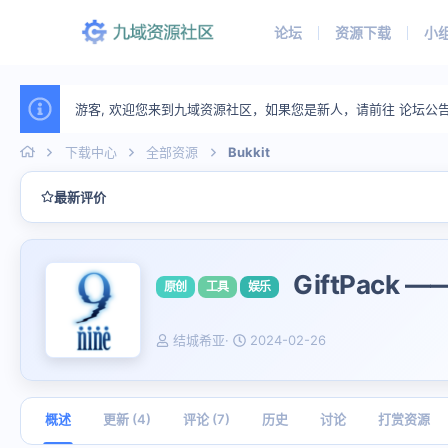
论坛
资源下载
小
游客, 欢迎您来到九域资源社区，如果您是新人，请前往 论坛公
下载中心
全部资源
Bukkit
最新评价
GiftPac
原创
工具
娱乐
作
创
结城希亚
2024-02-26
者
建
日
期
概述
更新 (4)
评论 (7)
历史
讨论
打赏资源