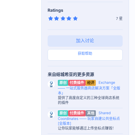
Ratings
5
7 星
.
0
0
星
加入讨论
获取帮助
来自结城希亚的更多资源
Exchange
原创
付费插件
经济
—— 一站式服务器商店解决方案「全版
本」
提供了高度自定义的三种全球商店系统
的插件
Shared
原创
付费插件
其他
Coordinates —— 玩家自建公共坐标点
[全版本]
让你玩家能够通过上传坐标点赚钱！