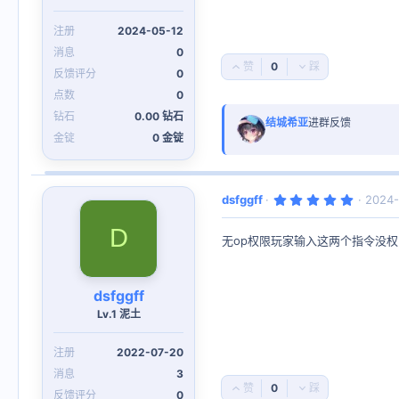
2024-05-12
0
0
好
否
0
评
决
票
0
钻石
0.00 钻石
结城希亚
进群反馈
金锭
0 金锭
5
dsfggff
2024-
.
0
D
0
无op权限玩家输入这两个指令没权限/gp c
星
dsfggff
Lv.1 泥土
2022-07-20
3
0
好
否
0