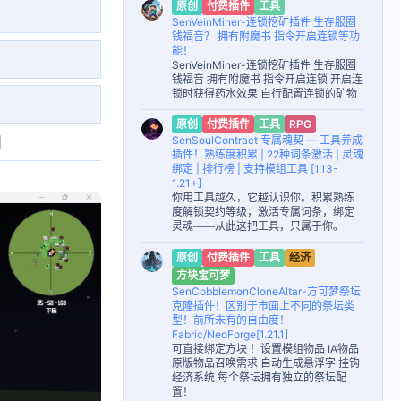
原创
付费插件
工具
SenVeinMiner-连锁挖矿插件 生存服圈
钱福音？ 拥有附魔书 指令开启连锁等功
能！
SenVeinMiner-连锁挖矿插件 生存服圈
钱福音 拥有附魔书 指令开启连锁 开启连
锁时获得药水效果 自行配置连锁的矿物
原创
付费插件
工具
RPG
图
SenSoulContract 专属魂契 — 工具养成
插件！熟练度积累 | 22种词条激活 | 灵魂
绑定 | 排行榜 | 支持模组工具 [1.13-
1.21+]
你用工具越久，它越认识你。积累熟练
度解锁契约等级，激活专属词条，绑定
灵魂——从此这把工具，只属于你。
原创
付费插件
工具
经济
方块宝可梦
SenCobblemonCloneAltar-方可梦祭坛
克隆插件！区别于市面上不同的祭坛类
型！前所未有的自由度！
Fabric/NeoForge[1.21.1]
可直接绑定方块 ！设置模组物品 IA物品
原版物品召唤需求 自动生成悬浮字 挂钩
经济系统 每个祭坛拥有独立的祭坛配
置！