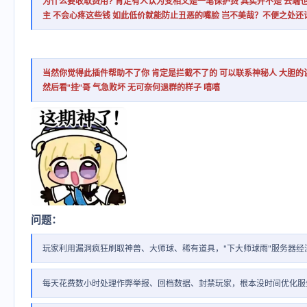
为什么要收取费用? 肯定有人认为变相又是一笔保护费 其实并不是 云端
主 不会心疼这些钱 如此低价就能防止丑恶的嘴脸 岂不美哉？不便之处还
当然你觉得此插件帮助不了你 肯定是拦截不了的 可以联系神秘人 大胆的
然后看"挂"哥 气急败坏 无可奈何退群的样子 嘻嘻
问题：
玩家利用漏洞疯狂刷取神兽、大师球、稀有道具，"下大师球雨"服务器经
每天花费数小时处理作弊举报、回档数据、封禁玩家，根本没时间优化服