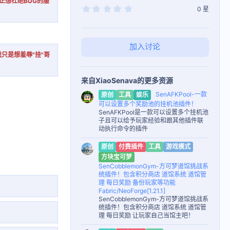
正想杜绝BUG的服
0
0 星
.
0
0
星
加入讨论
只是想羞辱"挂"哥
来自XiaoSenava的更多资源
SenAFKPool-一款
原创
工具
娱乐
可以设置多个奖励池的挂机池插件！
SenAFKPool是一款可以设置多个挂机池
子且可以给予玩家经验和跟其他插件联
动执行命令的插件
原创
付费插件
工具
游戏模式
方块宝可梦
SenCobblemonGym-方可梦道馆挑战系
统插件！包含积分商店 道馆系统 道馆管
理 每日奖励 备份玩家等功能
Fabric/NeoForge[1.21.1]
SenCobblemonGym-方可梦道馆挑战系
统插件！包含积分商店 道馆系统 道馆管
理 每日奖励 让玩家自己当馆主吧！