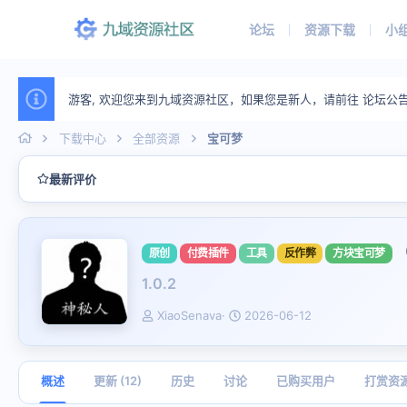
论坛
资源下载
小
游客, 欢迎您来到九域资源社区，如果您是新人，请前往 论坛公
下载中心
全部资源
宝可梦
最新评价
原创
付费插件
工具
反作弊
方块宝可梦
1.0.2
作
创
XiaoSenava
2026-06-12
者
建
日
期
概述
更新 (12)
历史
讨论
已购买用户
打赏资