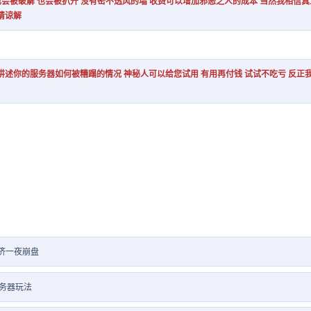
也会被破解 也会被扒开 没有密不透风的墙 收费可以增加邪恶之人的成本 当然我相信真
请谅解
讲述你的服务器如何被糟蹋的情况 神秘人可以给您试用 有用再付钱 试试不吃亏 反正我
济一夜崩盘
务器玩法