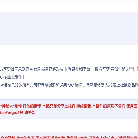
方可梦社区急剧恶劣 代刷服务已经形成市场 某视频平台 一搜方可梦 竟然全是这些！
UGFix由此诞生！
护插件 针对目前已知的所有方可梦专属漏洞和通用 MC 漏洞进行深度修复 从根源上杜绝物
神秘人“制作 托他的请求 本贴只作分享此插件 持续更新
本插件的原理不公布 使用云
eoForge环境 请熟知