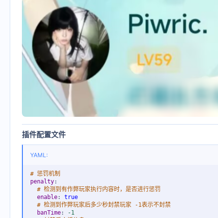
插件配置文件
YAML:
# 惩罚机制
penalty
:
# 检测到有作弊玩家执行内容时，是否进行惩罚
enable
:
true
# 检测到作弊玩家后多少秒封禁玩家 -1表示不封禁
banTime
:
-1