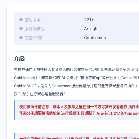
◆ 游戏版本
1.21+
◆ 服务端核心
Arclight
◆ 前置/依赖
Cobblemon
介绍:​
有位神通广大的神秘人看某些人的行为非常恶劣 利用某些漏洞肆意妄为 导致
Cobblemon打上非常卑劣的"BUG模组" "能强夺取op”等标签 由此CobbleB
CobbleBUGFix 是专为Cobblemon服务器量身打造的全方位安全防
指令执行 让你安心运营服务器！
使用该插件前注意：非本人及狼草之屋任何一名方可梦开发者创作 插件由"
作恶分子想要搞清楚机制 进行反编译 只适配于 Arc核心1.21.1的Fabric/N