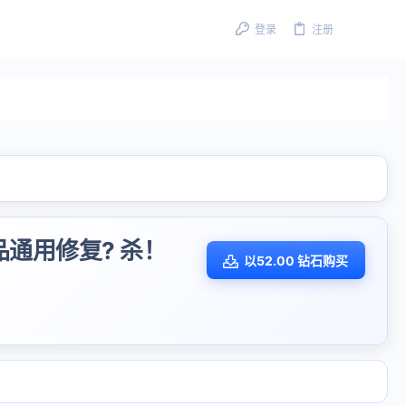
登录
注册
品通用修复? 杀！
以52.00 钻石购买