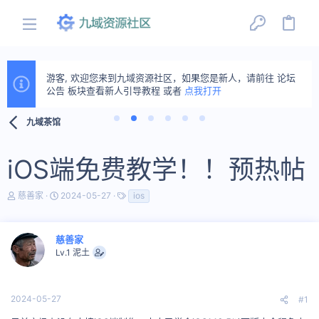
游客, 欢迎您来到九域资源社区，如果您是新人，请前往 论坛
公告 板块查看新人引导教程 或者
点我打开
九域茶馆
iOS端免费教学！！预热帖
主
开
标
慈善家
2024-05-27
ios
题
始
签
发
时
起
间
慈善家
人
Lv.1 泥土
2024-05-27
#1