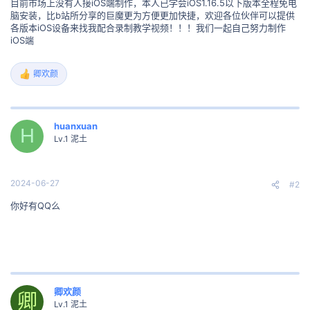
目前市场上没有人接iOS端制作，本人已学会iOS1.16.5以下版本全程免电
脑安装，比b站所分享的巨魔更为方便更加快捷，欢迎各位伙伴可以提供
各版本iOS设备来找我配合录制教学视频！！！我们一起自己努力制作
iOS端
卿欢颜
反
馈
:
huanxuan
H
Lv.1 泥土
2024-06-27
#2
你好有QQ么
卿欢颜
卿
Lv.1 泥土