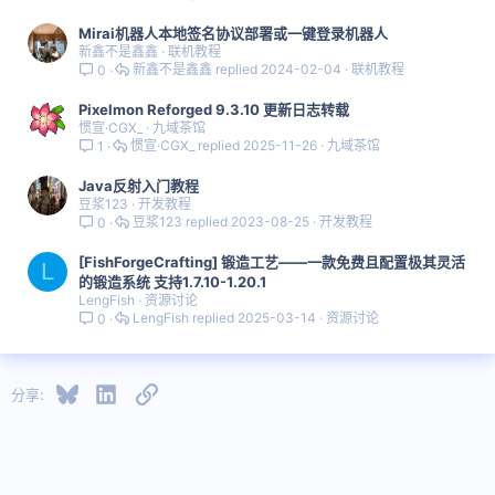
Mirai机器人本地签名协议部署或一键登录机器人
新鑫不是鑫鑫
联机教程
新鑫不是鑫鑫
2024-02-04
联机教程
0
Pixelmon Reforged 9.3.10 更新日志转载
惯宣·CGX_
九域茶馆
惯宣·CGX_
2025-11-26
九域茶馆
1
Java反射入门教程
豆浆123
开发教程
豆浆123
2023-08-25
开发教程
0
[FishForgeCrafting] 锻造工艺——一款免费且配置极其灵活
L
的锻造系统 支持1.7.10-1.20.1
LengFish
资源讨论
LengFish
2025-03-14
资源讨论
0
Bluesky
LinkedIn
链接
分享: