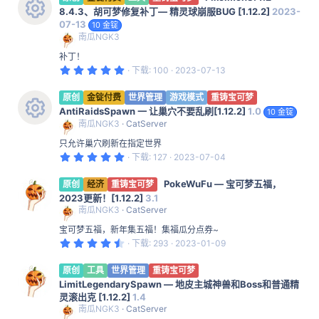
标
星
8.4.3、胡可梦修复补丁— 精灵球崩服BUG [1.12.2]
2023-
07-13
10 金锭
资
南瓜NGK3
源
补丁！
图
5
下载
100
2023-07-13
.
0
标
0
原创
金锭付费
世界管理
游戏模式
重铸宝可梦
星
AntiRaidsSpawn 一 让巢穴不要乱刷[1.12.2]
1.0
10 金锭
南瓜NGK3
CatServer
资
只允许巢穴刷新在指定世界
源
5
下载
127
2023-07-04
.
图
0
PokeWuFu — 宝可梦五福，
0
原创
经济
重铸宝可梦
标
星
2023更新！[1.12.2]
3.1
南瓜NGK3
CatServer
宝可梦五福，新年集五福！集福瓜分点券~
4
下载
293
2023-01-09
.
6
0
原创
工具
世界管理
重铸宝可梦
星
LimitLegendarySpawn — 地皮主城神兽和Boss和普通精
灵滚出克 [1.12.2]
1.4
南瓜NGK3
CatServer