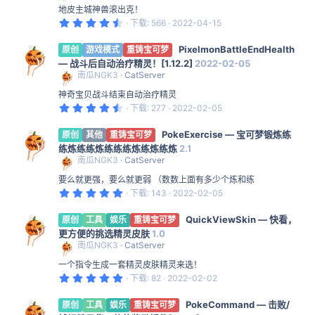
地皮主城神兽滚出克！
4
下载
566
2022-04-15
.
7
PixelmonBattleEndHealth
5
原创
游戏模式
重铸宝可梦
星
— 战斗后自动治疗精灵！[1.12.2]
2022-02-05
南瓜NGK3
CatServer
神奇宝贝战斗结束自动治疗精灵
4
下载
277
2022-02-05
.
6
PokeExercise — 宝可梦锻炼练
7
原创
其他
重铸宝可梦
星
练炼练练炼练练练炼练炼练炼
2.1
南瓜NGK3
CatServer
要么就更强，要么就更弱 （数数上面有多少个炼和练
5
下载
143
2022-02-05
.
0
QuickViewSkin — 快看，
0
原创
工具
娱乐
重铸宝可梦
星
更方便的挑选精灵皮肤
1.0
南瓜NGK3
CatServer
一个指令生成一套精灵皮肤精灵来选！
5
下载
82
2022-02-02
.
0
PokeCommand — 击败/
0
原创
工具
娱乐
重铸宝可梦
星