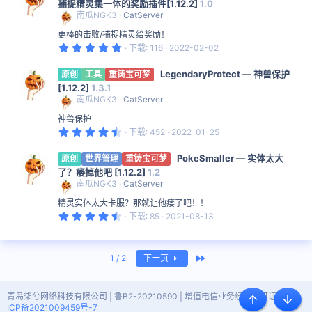
捕捉精灵集一体的奖励插件[1.12.2]
1.0
南瓜NGK3
CatServer
更棒的击败/捕捉精灵给奖励！
5
下载
116
2022-02-02
.
0
LegendaryProtect — 神兽保护
0
原创
工具
重铸宝可梦
星
[1.12.2]
1.3.1
南瓜NGK3
CatServer
神兽保护
4
下载
452
2022-01-25
.
5
PokeSmaller — 实体太大
0
原创
世界管理
重铸宝可梦
星
了？痿掉他吧 [1.12.2]
1.2
南瓜NGK3
CatServer
精灵实体太大卡服？那就让他痿了吧！！
4
下载
85
2021-08-13
.
6
7
星
最近
1 / 2
下一页
青岛柒兮网络科技有限公司 | 鲁B2-20210590 | 增值电信业务经营许可证 |
鲁
顶部
底部
ICP备2021009459号-7