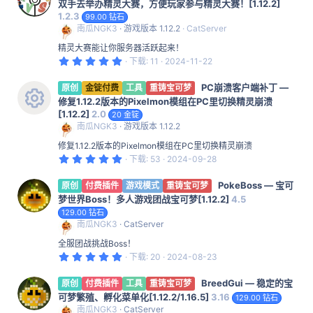
双手去举办精灵大赛，方便玩家参与精灵大赛！[1.12.2]
1.2.3
99.00 钻石
南瓜NGK3
游戏版本 1.12.2
CatServer
精灵大赛能让你服务器活跃起来！
5
下载
11
2024-11-22
.
0
PC崩溃客户端补丁 —
0
原创
金锭付费
工具
重铸宝可梦
星
修复1.12.2版本的Pixelmon模组在PC里切换精灵崩溃
[1.12.2]
2.0
20 金锭
资
南瓜NGK3
游戏版本 1.12.2
源
修复1.12.2版本的Pixelmon模组在PC里切换精灵崩溃
图
5
下载
53
2024-09-28
.
0
标
PokeBoss — 宝可
0
原创
付费插件
游戏模式
重铸宝可梦
星
梦世界Boss！多人游戏团战宝可梦[1.12.2]
4.5
129.00 钻石
南瓜NGK3
CatServer
全服团战挑战Boss！
5
下载
20
2024-08-23
.
0
BreedGui — 稳定的宝
0
原创
付费插件
工具
重铸宝可梦
星
可梦繁殖、孵化菜单化[1.12.2/1.16.5]
3.16
129.00 钻石
南瓜NGK3
CatServer