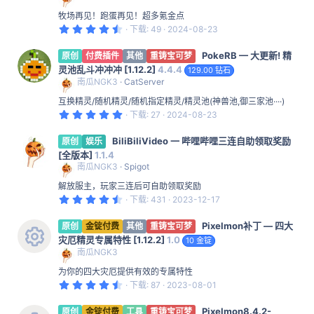
牧场再见！跑蛋再见！超多氪金点
4
下载
49
2024-08-23
.
5
PokeRB — 大更新! 精
0
原创
付费插件
其他
重铸宝可梦
星
灵池乱斗冲冲冲 [1.12.2]
4.4.4
129.00 钻石
南瓜NGK3
CatServer
互换精灵/随机精灵/随机指定精灵/精灵池(神兽池,御三家池····)
5
下载
27
2024-08-23
.
0
BiliBiliVideo 一 哔哩哔哩三连自助领取奖励
0
原创
娱乐
星
[全版本]
1.1.4
南瓜NGK3
Spigot
解放服主，玩家三连后可自助领取奖励
4
下载
431
2023-12-17
.
8
Pixelmon补丁 — 四大
6
原创
金锭付费
其他
重铸宝可梦
星
灾厄精灵专属特性 [1.12.2]
1.0
10 金锭
南瓜NGK3
资
为你的四大灾厄提供有效的专属特性
源
4
下载
87
2023-08-01
.
图
7
Pixelmon8.4.2-
5
原创
金锭付费
工具
重铸宝可梦