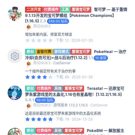
智可梦 — 基于重铸
二次开发
付费插件
工具
重铸宝可梦
9.1.13开发的宝可梦模组【Pokémon Champions】
[1.16.5]
2.3
266.00 钻石
南瓜NGK3
增加朱紫内容、修复官方错误
0
下载
12
2026-07-30
.
0
PokeHeal 一 治疗
0
原创
金锭付费
游戏模式
重铸宝可梦
星
冷却(会员可无)+战斗后治疗[1.12.2]
1.1
10 金锭
南瓜NGK3
CatServer
资
一个插件搞定所有关于治疗的事
源
4
下载
89
2025-01-26
.
图
4
Terastal — 还原宝可
0
原创
付费插件
其他
重铸宝可梦
标
星
梦朱紫游戏里的太晶化,1.16也有星晶啦！[1.12.2/1.16.5]
5.0.1
99.00 钻石
南瓜NGK3
游戏版本 1.12.2 1.16.5
CatServer
这是目前最还原宝可梦朱紫游戏中的太晶化系统
5
下载
78
2024-12-23
.
0
PokeBM — 解放服主
0
原创
付费插件
其他
重铸宝可梦
星