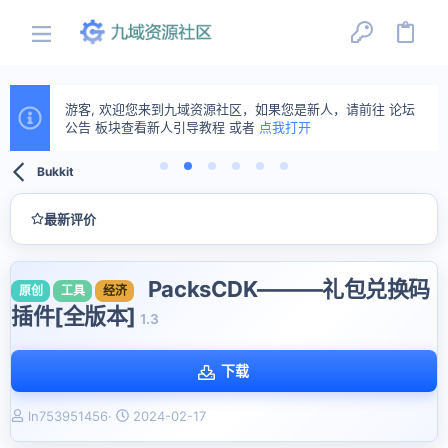
游客, 欢迎您来到九域资源社区，如果您是新人，请前往 论坛
公告 板块查看新人引导教程 或者
点我打开
Bukkit
最新评价
PacksCDK———礼包兑换码
原创
工具
经济
插件[全版本]
1.3
下载
作
创
ln753951456
2024-02-17
者
建