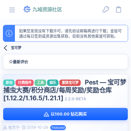
如果您发现没有下载许可，请先验证邮箱再进行下载；金锭可
游客, 欢迎您来到九域资源社区，如果您是新人，请前往 论坛
通过每日签到或资源出售获取，目前没有其他渠道可获取。
公告 板块查看新人引导教程 或者
点我打开
宝可梦
最新评价
Pest — 宝可梦
原创
付费插件
工具
娱乐
重铸宝可梦
捕虫大赛/积分商店/每周奖励/奖励仓库
[1.12.2/1.16.5/1.21.1]
2.2.0-BETA
以100.00 钻石购买
作
创
张杰宁
2019-10-28
Featured