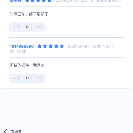
墨子言
2024-01-10
版本: 1.4.6-SNAPSHOT
.
0
0
时隔三年，终于更新了
星
0
好
否
评
决
票
5
1617995596
2021-07-27
版本: 1.4.4-
.
RELEASE
0
0
星
不错的插件，我喜欢
0
好
否
评
决
票
宝可梦