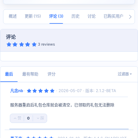
者
建
日
期
概述
更新 (15)
评论 (3)
历史
讨论
已购买用户
打
评论
5
3 reviews
.
0
0
星
最后
最有帮助
评分
过滤器
5
凡念nb
2026-05-07
版本: 2.1.2-BETA
.
0
0
服务器重启后礼包仓库就会被清空，已领取的礼包无法删除
星
0
好
否
评
决
票
5