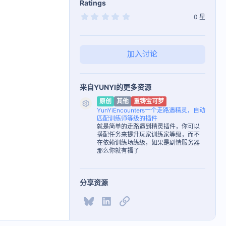
Ratings
0
0 星
.
0
0
星
加入讨论
来自YUNYI的更多资源
原创
其他
重铸宝可梦
资源图标
YunYiEncounters一个走路遇精灵，自动
匹配训练师等级的插件
就是简单的走路遇到精灵插件，你可以
搭配任务来提升玩家训练家等级，而不
在依赖训练场练级，如果是剧情服务器
那么你就有福了
分享资源
Bluesky
LinkedIn
链接