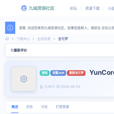
论坛
资源下载
小
游客, 欢迎您来到九域资源社区，如果您是新人，请前往 论坛公
下载中心
全部资源
宝可梦
最新评价
YunCor
原创
前置/API
重铸宝可梦
资源图标
作
创
YUNYI
2026-06-03
者
建
日
期
概述
历史
讨论
打赏资源