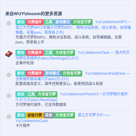
来自WUYUmoom的更多资源
YuCobblemonNPC--
原创
付费插件
工具
游戏模式
方块宝可梦
资源图标
语之方可梦NPC[专属方可梦的NPC，拥有对话系统，战斗系统，自带编
辑器，无需json，简单易上手]
专属方可梦的NPC，拥有对话系统，战斗系统，自带编辑器，无需
json，简单易上手
YuCobblemonTask — 强大的方
原创
付费插件
工具
方块宝可梦
可梦任务插件[Fabirc/Neoforge][1.21.1]
全事件检测
YuCobblemonRaidDens —
原创
付费插件
游戏模式
方块宝可梦
资源图标
全新插件版本巢穴[Fabirc][1.21.1]
配置高度自定义，插件控制更安心，能使用四战斗系统
YuCobblemonPhotoV3—方可梦相片插件
原创
工具
方块宝可梦
资源图标
[1.21.1] [Fabric/Neoforge]
方可梦相片插件，已支持数据库
语之方可梦卡片——
原创
金锭付费
其他
方块宝可梦
资源图标
YuCobblemonCard
卡片插件