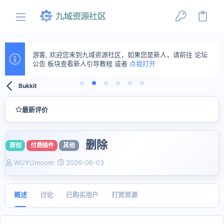
游客, 欢迎您来到九域资源社区，如果您是新人，请前往 论坛
公告 板块查看新人引导教程 或者
点我打开
Bukkit
最新评价
删除
原创
付费插件
其他
作
创
WUYUmoom
2026-06-03
者
建
日
期
概述
讨论
已购买用户
打赏资源