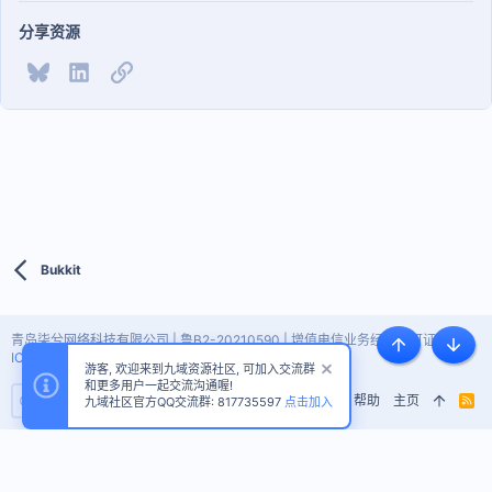
分享资源
Bluesky
LinkedIn
链接
Bukkit
青岛柒兮网络科技有限公司 | 鲁B2-20210590 | 增值电信业务经营许可证 |
鲁
顶部
底部
ICP备2021009459号-7
游客, 欢迎来到九域资源社区, 可加入交流群
和更多用户一起交流沟通喔!
隐私政策
帮助
主页
R
九域社区官方QQ交流群: 817735597
点击加入
S
S