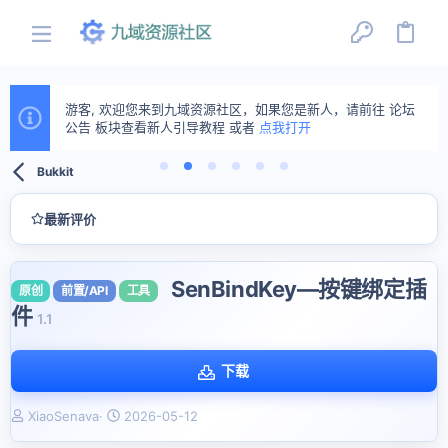
游客, 欢迎您来到九域资源社区，如果您是新人，请前往 论坛
公告 板块查看新人引导教程 或者
点我打开
Bukkit
最新评价
SenBindKey—按键绑定插
原创
前置/API
工具
件
1.1
下载
作
创
XiaoSenava
2026-05-12
者
建