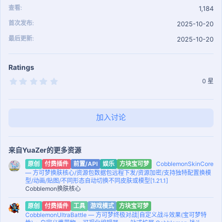
查看
1,184
首次发布
2025-10-20
最后更新
2025-10-20
Ratings
0
0 星
.
0
0
星
加入讨论
来自YuaZer的更多资源
CobblemonSkinCore
原创
付费插件
前置/API
娱乐
方块宝可梦
— 方可梦换肤核心/资源包数据包远程下发/资源加密/支持独特配置换模
型/动画/贴图/不同形态自动切换不同皮肤或模型[1.21.1]
Cobblemon换肤核心
原创
付费插件
工具
游戏模式
方块宝可梦
CobblemonUltraBattle — 方可梦终极对战|自定义战斗效果(宝可梦特