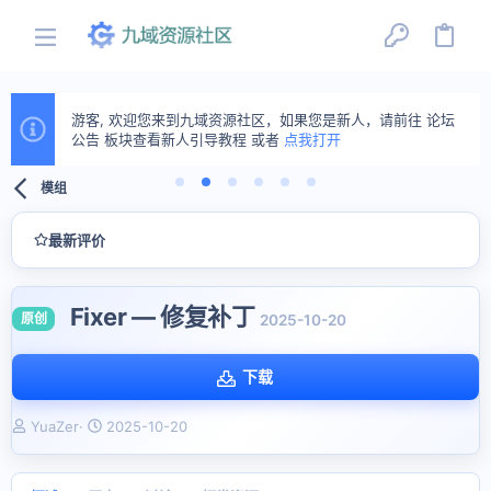
游客, 欢迎您来到九域资源社区，如果您是新人，请前往 论坛
公告 板块查看新人引导教程 或者
点我打开
模组
最新评价
Fixer — 修复补丁
原创
2025-10-20
下载
作
创
YuaZer
2025-10-20
者
建
日
期