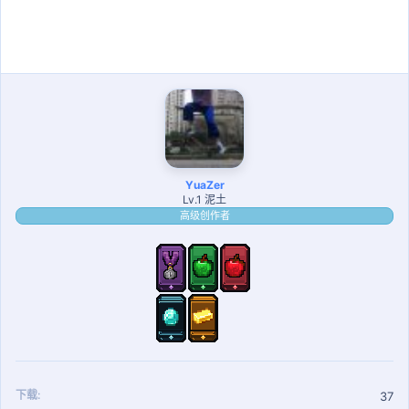
YuaZer
Lv.1 泥土
高级创作者
下载
37