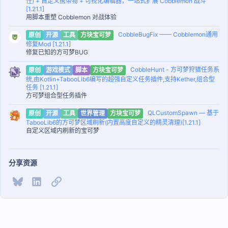
性) + 自定义携带物 + 可视化编辑器，一站式扩展 Cobblemon 战斗
[1.21.1]
用脚本重塑 Cobblemon 对战体验
CobbleBugFix —— Cobblemon通用
原创
开源
工具
方块宝可梦
修复Mod [1.21.1]
修复已知的方可梦BUG
CobbleHunt - 方可梦狩猎任务系
原创
游戏模式
脚本
方块宝可梦
统,由Kotlin+TabooLib6编写的超强自定义任务插件,支持Kether,组合型
任务 [1.21.1]
方可梦组合型任务插件
QLCustomSpawn — 基于
原创
开源
工具
世界管理
方块宝可梦
TabooLib6的方可梦区域刷新(内置高度自定义的精灵清理)[1.21.1]
自定义区域内刷新的宝可梦
分享资源
Bluesky
LinkedIn
链接