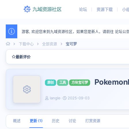
论坛
资源下载
小
游客, 欢迎您来到九域资源社区，如果您是新人，请前往 论坛公
下载中心
全部资源
宝可梦
最新评价
Pokemo
原创
工具
方块宝可梦
资源图标
作
创
langle
2025-09-03
者
建
日
期
概述
更新 (1)
历史
讨论
打赏资源