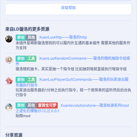
获取帮助
来自LD璇洛的更多资源
XuanLuoHttp——璇洛的http
原创
其他
本插件是萌新璇洛想到的可以服内外互通的基本插件 需要其他的服务作
为支持
XuanLuoRandomCommand——璇洛的随机抽指令组插
原创
工具
件
璇洛随机抽卡，其实是抽一个指令组 比如抽到啥就直接执行啥指令组
XuanLuoPlayerQuitCommands——璇洛的玩家退出服
原创
工具
务器执行指令
玩家退出服务器后1分钟之后执行指令，就一个很简单的监听然后后台执
行指令
Xuanlevolutionstone—璇洛始源系列mod
原创
其他
重铸宝可梦
之进化石模板![1.12.2] 0.0.1
贴图mod
分享资源