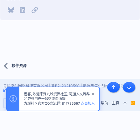
Bluesky
LinkedIn
链接
软件资源
青岛柒兮网络科技有限公司 | 鲁B2-20210590 | 增值电信业务经营许可证 |
鲁
顶部
底部
ICP备2021009459号-7
游客, 欢迎来到九域资源社区, 可加入交流群
和更多用户一起交流沟通喔!
隐私政策
帮助
主页
R
九域社区官方QQ交流群: 817735597
点击加入
S
S