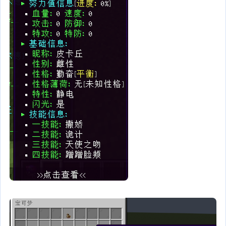
iv_legendary: 0
shiny_legendary: true
iv_shiny_legendary: 0
paradox: true
iv_paradox: 0
shiny_paradox: true
iv_shiny_paradox: 0
message: "[§6宝可梦提示§f] 玩家 §a{player} §f使用 §e{poke_ball} §f
成功捕捉{type} %pokemon% "
list:
# "宝可梦//类型名称//个体值"
- "百变怪//§a特殊//0"
# 宝可梦生成
spawn:
# 总开关
enable: true
normal: false
iv_normal: 0
shiny_normal: true
iv_shiny_normal: 0
mythical: true
iv_mythical: 0