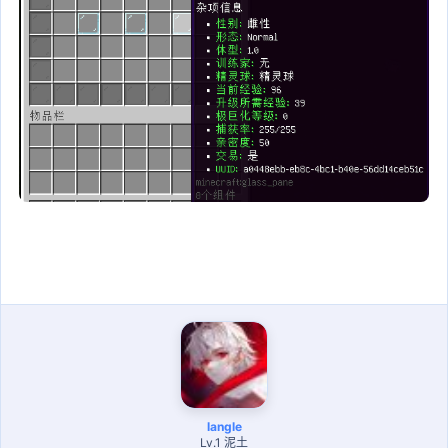
shiny_mythical: true
iv_shiny_mythical: 0
ultra_beast: true
iv_ultra_beast: 0
shiny_ultra_beast: true
iv_shiny_ultra_beast: 0
legendary: true
iv_legendary: 0
shiny_legendary: true
iv_shiny_legendary: 0
paradox: true
iv_paradox: 0
shiny_paradox: true
iv_shiny_paradox: 0
message: "[§6宝可梦提示§f] 一只{type} %pokemon% §f出现在
§7[§6{x} {y} {z}§7] §f最近玩家: §a{player}"
# 寻找最近玩家的范围 [半径] 数值越大越容易出现卡顿
range: 128
# 如果没有在范围查找到玩家 显示的玩家名称
unknownPlayer: "未知玩家"
langle
list:
Lv.1 泥土