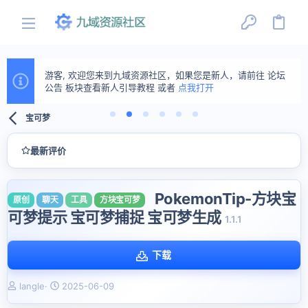
游客, 欢迎您来到九域资源社区，如果您是新人，请前往 论坛
公告 板块查看新人引导教程 或者
点我打开
宝可梦
最新评价
PokemonTip-方块宝
原创
聊天
工具
方块宝可梦
可梦提示 宝可梦捕捉 宝可梦生成
1.1.1
下载
作
创
langle
2025-06-09
者
建