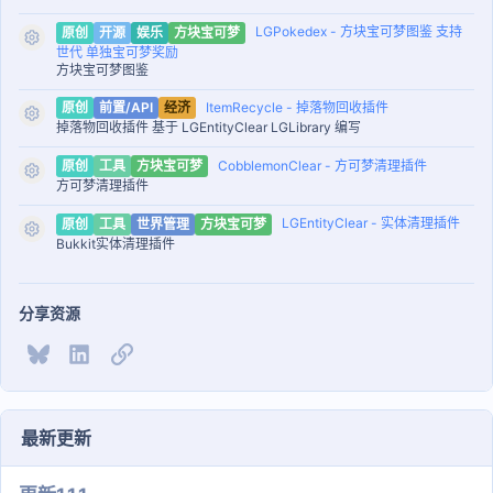
- "§a ▶ §b努力值信息§7[§e进度: §f{evs_sum}%§7]"
- "§f ▪ §a血量:§f {evs_hp} §a速度:§f {evs_speed}"
LGPokedex - 方块宝可梦图鉴 支持
原创
开源
娱乐
方块宝可梦
资源图标
- "§f ▪ §a攻击:§f {evs_attack} §a防御:§f {evs_defence}"
世代 单独宝可梦奖励
方块宝可梦图鉴
- "§f ▪ §a特攻:§f {evs_special_attack} §a特防:§f
{evs_special_defence}"
ItemRecycle - 掉落物回收插件
原创
前置/API
经济
资源图标
- "§a ▶ §b基础信息:"
掉落物回收插件 基于 LGEntityClear LGLibrary 编写
- "§f ▪ §a昵称: §f{nick_name}"
CobblemonClear - 方可梦清理插件
原创
工具
方块宝可梦
- "§f ▪ §a性别: §f{gender}"
资源图标
方可梦清理插件
- "§f ▪ §a性格: §f{nature}§7[{nature_type}§7]"
- "§f ▪ §a性格薄荷: §f{mint_nature}§7[{mint_nature_type}§7]"
LGEntityClear - 实体清理插件
原创
工具
世界管理
方块宝可梦
资源图标
- "§f ▪ §a特性: §f{ability}"
Bukkit实体清理插件
- "§f ▪ §a闪光: §f{shiny}"
- "§a ▶ §b技能信息:"
- "§f ▪ §a一技能: §f{move1}"
分享资源
- "§f ▪ §a二技能: §f{move2}"
Bluesky
LinkedIn
链接
- "§f ▪ §a三技能: §f{move3}"
- "§f ▪ §a四技能: §f{move4}"
- ""
- " >>点击查看<<"
最新更新