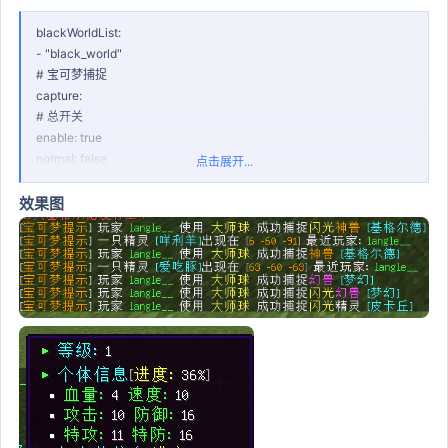
blackWorldList:
- "black_world"
# 宝可梦捕捉
capture:
# 总开关
enable: true
normal: false
点击展开...
# 提示的最低个体值 当前为0 如果宝可梦个体值存在1V以上就提示
iv_normal: 0
效果图
shiny_normal: true
iv_shiny_normal: 0
mythical: true
iv_mythical: 0
shiny_mythical: true
iv_shiny_mythical: 0
ultra_beast: true
iv_ultra_beast: 0
shiny_ultra_beast: true
iv_shiny_ultra_beast: 0
legendary: true