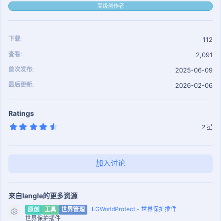
- "百变怪//§a特殊//0"
高级创作者
type:
normal: "§f精灵"
shiny_normal: "§e闪光§f精灵"
下载
112
mythical: "§d幻兽"
查看
2,091
shiny_mythical: "§e闪光§d幻兽"
ultra_beast: "§5异兽"
首次发布
2025-06-09
shiny_ultra_beast: "§e闪光§5异兽"
最后更新
2026-02-06
legendary: "§6神兽"
shiny_legendary: "§e闪光§6神兽"
paradox: "§c悖谬"
Ratings
shiny_paradox: "§e闪光§c悖谬"
4
2 星
text:
.
5
name: "§b[{pokemon_name}]"
0
hover:
星
- "§a ▶ §b等级: §f{level}"
加入讨论
- "§a ▶ §b个体信息§7[§e进度: §f{ivs_sum}%§7]"
- "§f ▪ §a血量:§f {ivs_hp} §a速度:§f {ivs_speed}"
- "§f ▪ §a攻击:§f {ivs_attack} §a防御:§f {ivs_defence}"
来自langle的更多资源
- "§f ▪ §a特攻:§f {ivs_special_attack} §a特防:§f
LGWorldProtect - 世界保护插件
原创
工具
世界管理
资源图标
{ivs_special_defence}"
世界保护插件