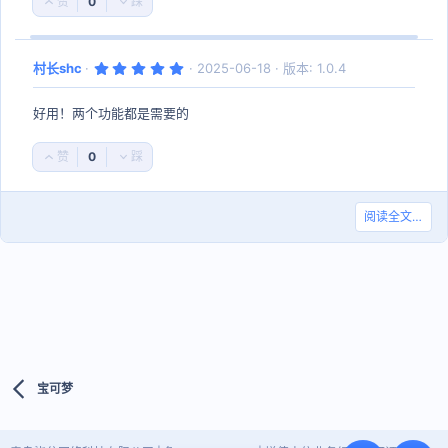
0
好
否
评
决
票
5
村长shc
2025-06-18
版本: 1.0.4
.
0
0
好用！两个功能都是需要的
星
0
好
否
评
决
票
阅读全文…
宝可梦