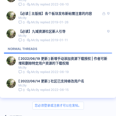
Mc9y
2022-06-10
0
锁
置
【必读 | 主版规】各个板块发布新帖需注意的内容
Mc9y
定
顶
Mc9y
2019-01-26
0
置
【必读】九域资源社区新人引导
Mc9y
顶
Mc9y
2019-01-11
0
NORMAL THREADS
[ 2022/06/19 更新 ] 新增手动添加资源下载授权 | 作者可新
增和删除特定用户资源的下载权限
Mc9y
Mc9y
2022-06-19
0
[ 2022/06/14 更新 ] 社区已支持修改用户名
Mc9y
Mc9y
2022-06-15
0
您必须登录或注册才可以在发帖。